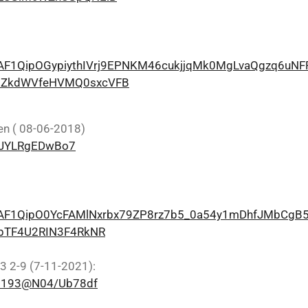
re/AF1QipOGypiythIVrj9EPNKM46cukjjqMk0MgLvaQgzq6uN
1ZkdWVfeHVMQ0sxcVFB
en ( 08-06-2018)
1PJYLRgEDwBo7
are/AF1QipO0YcFAMlNxrbx79ZP8rz7b5_0a54y1mDhfJMbCg
kbTF4U2RIN3F4RkNR
3 2-9 (7-11-2021):
628193@N04/Ub78df