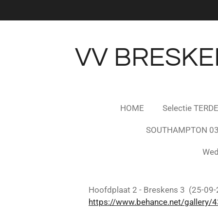
Ga
direct
naar
de
VV BRESKEN
hoofdinhoud
HOME
Selectie TERD
SOUTHAMPTON 03
Wed
Hoofdplaat 2 - Breskens 3 (25-09-
https://www.behance.net/gallery/