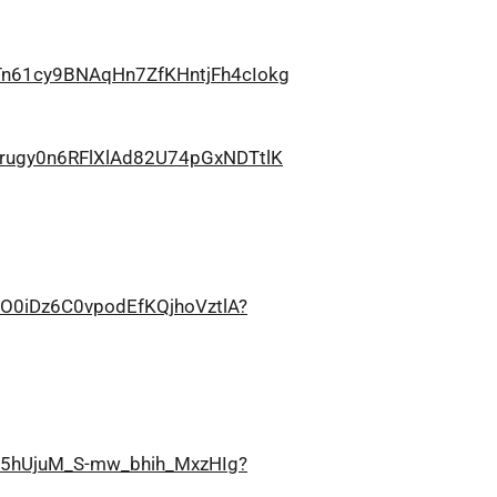
Tn61cy9BNAqHn7ZfKHntjFh4cIokg
4rugy0n6RFlXlAd82U74pGxNDTtlK
O0iDz6C0vpodEfKQjhoVztlA?
95hUjuM_S-mw_bhih_MxzHIg?