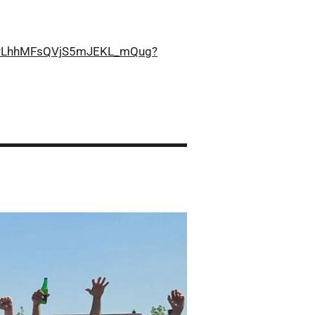
SWrLhhMFsQVjS5mJEKL_mQug?