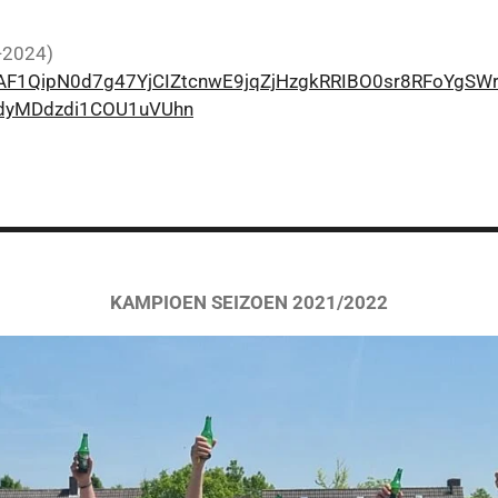
5-2024)
re/AF1QipN0d7g47YjCIZtcnwE9jqZjHzgkRRIBO0sr8RFoYg
dyMDdzdi1COU1uVUhn
KAMPIOEN SEIZOEN 2021/2022