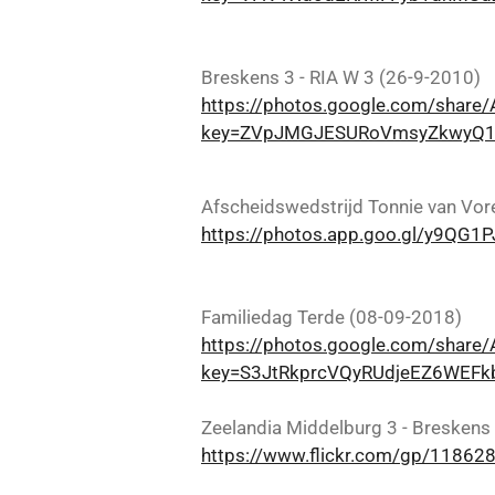
Breskens 3 - RIA W 3 (26-9-2010)
https://photos.google.com/sha
key=ZVpJMGJESURoVmsyZkwyQ
Afscheidswedstrijd Tonnie van Vor
https://photos.app.goo.gl/y9QG
Familiedag Terde (08-09-2018)
https://photos.google.com/sh
key=S3JtRkprcVQyRUdjeEZ6WEF
Zeelandia Middelburg 3 - Breskens 
https://www.flickr.com/gp/118