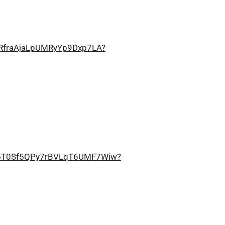
FRfraAjaLpUMRyYp9Dxp7LA?
B5T0Sf5QPy7rBVLqT6UMF7Wiw?