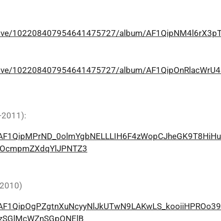
rchive/102208407954641475727/album/AF1QipNM4l6rX3p
rchive/102208407954641475727/album/AF1QipOnRlacWrU
-2011):
re/AF1QipMPrND_0olmYgbNELLLIH6F4zWopCJheGK9T8HiHu
BOcmpmZXdqYlJPNTZ3
-2010)
re/AF1QipOgPZgtnXuNcyyNlJkUTwN9LAKwLS_kooiiHPROo3
dzSGlMcWZnSGpQNElB